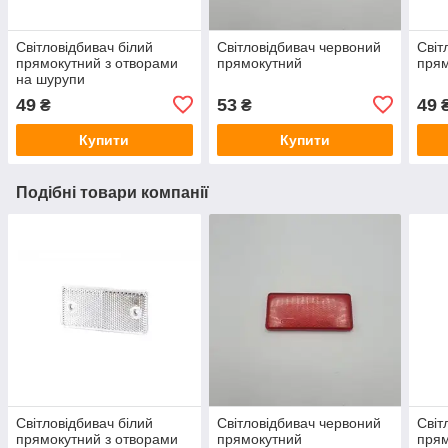
Світловідбивач білий
Світловідбивач червоний
Світ
прямокутний з отворами
прямокутний
пря
на шурупи
49
53
49
₴
₴
Купити
Купити
Подібні товари компанії
Світловідбивач білий
Світловідбивач червоний
Світ
прямокутний з отворами
прямокутний
прям