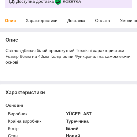
Доступна доставка
Опис
Характеристики
Доставка
Оплата
Умови п
Опис
Світловідбивач білий прямокутний Технічні характеристики:
Розмір 86мм на 40мм Колір Білий Функціонал на самоклеючій
основі
Характеристики
Основні
Виробник
YÜCEPLAST
Країна виробник
Туреччина
Колір
Білий
Стан
Новий