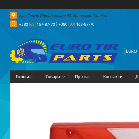
вул. Сергія Параджанова,58, Житомир, Україна
+380
(68)
167-87-70
+380
(93)
167-87-70
EURO 
Головна
Товари
Про нас
Контакти
Д