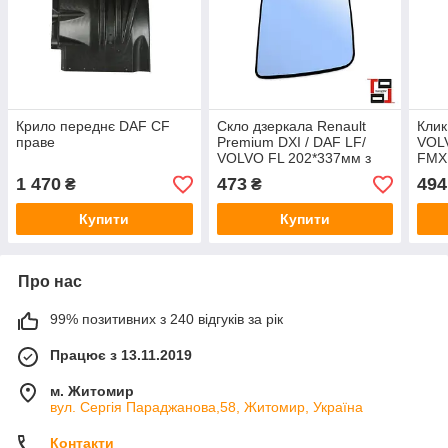
Крило переднє DAF CF
Скло дзеркала Renault
Клик
праве
Premium DXI / DAF LF/
VOLV
VOLVO FL 202*337мм з
FMX 
підігрівом (ліве/праве)
1 470
473
494
₴
₴
Купити
Купити
Про нас
99% позитивних з 240 відгуків за рік
Працює з 13.11.2019
м. Житомир
вул. Сергія Параджанова,58, Житомир, Україна
Контакти