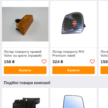
Ліхтар повороту правий
Ліхтар повороту RVI
Ліхт
Volvo на крило (правий)
Premium лівий
Volv
158
324
158
₴
₴
Купити
Купити
Подібні товари компанії