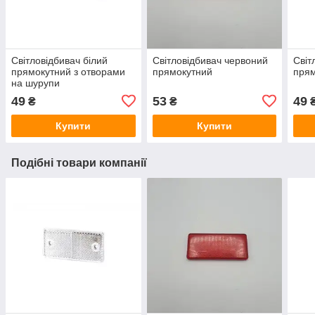
Світловідбивач білий
Світловідбивач червоний
Світ
прямокутний з отворами
прямокутний
пря
на шурупи
49
53
49
₴
₴
Купити
Купити
Подібні товари компанії