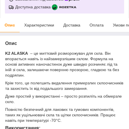
Доступна доставка
Опис
Характеристики
Доставка
Оплата
Умови п
Опис
K2 ALASKA
– це миттєвий розморожувач для скла. Він
впорається навіть із найзамерзлішим склом. Формула на
основі активних наночастинок дуже швидко розчиняє лід та
іній зі скла, залишаючи поверхню прозорою, гладкою та без
подряпин.
Крім того, це полегшить видалення примерзлих склоочисників
та захистить їх від подальшого замерзання.
Дуже простий у використанні – просто розпиліть на обмерзле
скло.
Повністю безпечний для лакових та гумових компонентів,
таких як ущільнювачі скла та щітки склоочисників. Працює
навіть при температурі -70°C.
Використання: