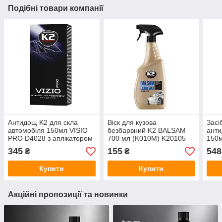
Подібні товари компанії
Антидощ K2 для скла
Віск для кузова
Засі
автомобіля 150мл VISIO
безбарвний K2 BALSAM
ант
PRO D4028 з аплікатором
700 мл (K010M) K20105
150м
і мікрофіброю
мік
345
155
548
₴
₴
Купити
Купити
Акційні пропозиції та новинки