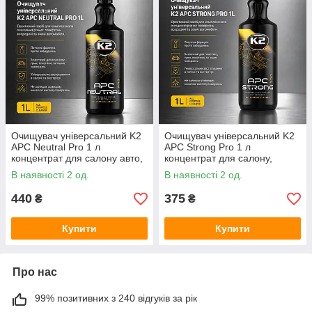
Очищувач універсальний K2
Очищувач універсальний K2
APC Neutral Pro 1 л
APC Strong Pro 1 л
концентрат для салону авто,
концентрат для салону,
пластику, текстилю, шкіри та
пластику, текстилю, гуми та
В наявності 2 од.
В наявності 2 од.
гуми
кузова авто
440
375
₴
₴
Купити
Купити
Про нас
99% позитивних з 240 відгуків за рік