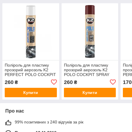
Поліроль для пластику
Поліроль для пластику
Полі
прозорий аерозоль K2
прозорий аерозоль K2
проз
PERFECT POLO COCKPIT
POLO COCKPIT SPRAY
PER
SPRAY 750ML FRESH
750 ML COLA
SPR
260
260
170
₴
₴
Купити
Купити
Про нас
99% позитивних з 240 відгуків за рік