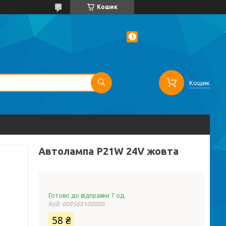
Кошик
Кошик
Автолампа P21W 24V жовта
Готово до відправки 7 од.
Код:
008568100000
58 ₴