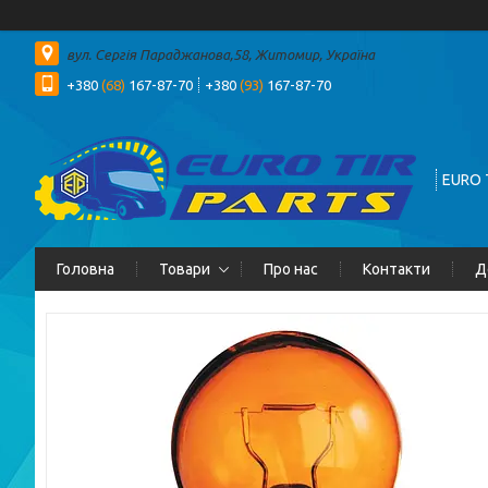
вул. Сергія Параджанова,58, Житомир, Україна
+380
(68)
167-87-70
+380
(93)
167-87-70
EURO 
Головна
Товари
Про нас
Контакти
Д