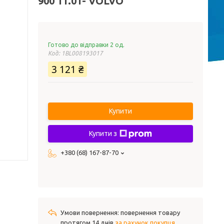
900 11.01- VOLVO
Готово до відправки 2 од.
Код:
1BL008193017
3 121 ₴
Купити
Купити з
+380 (68) 167-87-70
повернення товару
протягом 14 днів
за рахунок покупця