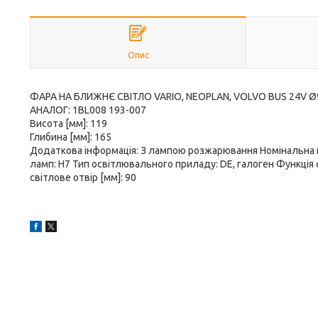
Опис
ФАРА НА БЛИЖНЄ СВІТЛО VARIO, NEOPLAN, VOLVO BUS 24V Ø
АНАЛОГ: 1BL008 193-007
Висота [мм]: 119
Глибина [мм]: 165
Додаткова інформація: З лампою розжарювання Номінальна на
ламп: H7 Тип освітлювального приладу: DE, галоген Функція
світлове отвір [мм]: 90