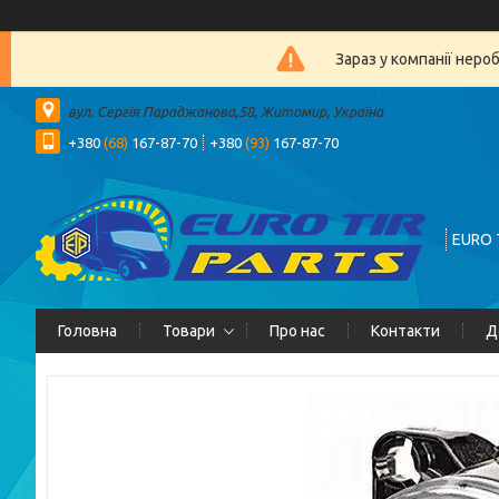
Зараз у компанії неро
вул. Сергія Параджанова,58, Житомир, Україна
+380
(68)
167-87-70
+380
(93)
167-87-70
EURO 
Головна
Товари
Про нас
Контакти
Д