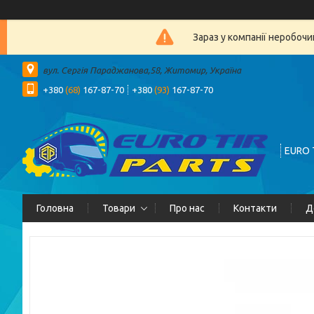
Зараз у компанії неробочи
вул. Сергія Параджанова,58, Житомир, Україна
+380
(68)
167-87-70
+380
(93)
167-87-70
EURO 
Головна
Товари
Про нас
Контакти
Д