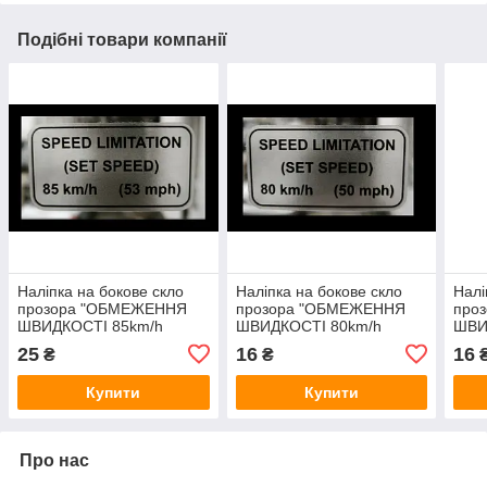
Подібні товари компанії
Наліпка на бокове скло
Наліпка на бокове скло
Налі
прозора "ОБМЕЖЕННЯ
прозора "ОБМЕЖЕННЯ
про
ШВИДКОСТІ 85km/h
ШВИДКОСТІ 80km/h
ШВИ
53mph" 75*40мм
50mph" 75*40мм
62m
25
16
16
₴
₴
Купити
Купити
Про нас