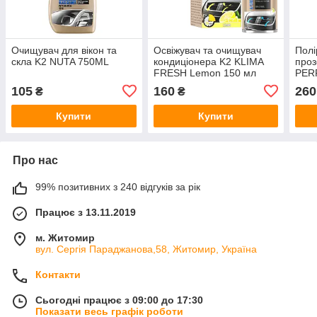
Очищувач для вікон та
Освіжувач та очищувач
Полі
скла K2 NUTA 750ML
кондиціонера K2 KLIMA
проз
FRESH Lemon 150 мл
PER
(K222) K20059
SPR
105
160
260
₴
₴
Купити
Купити
Про нас
99% позитивних з 240 відгуків за рік
Працює з 13.11.2019
м. Житомир
вул. Сергія Параджанова,58, Житомир, Україна
Контакти
Сьогодні працює з 09:00 до 17:30
Показати весь графік роботи