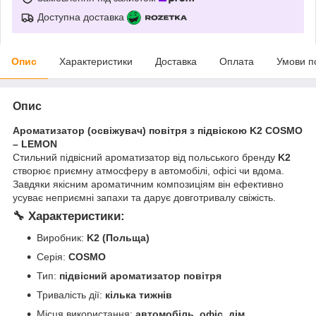
Доступна доставка
Опис
Характеристики
Доставка
Оплата
Умови п
Опис
Ароматизатор (освіжувач) повітря з підвіскою K2 COSMO
– LEMON
Стильний підвісний ароматизатор від польського бренду
K2
створює приємну атмосферу в автомобілі, офісі чи вдома.
Завдяки якісним ароматичним композиціям він ефективно
усуває неприємні запахи та дарує довготривалу свіжість.
🔧 Характеристики:
Виробник:
K2 (Польща)
Серія:
COSMO
Тип:
підвісний ароматизатор повітря
Тривалість дії:
кілька тижнів
Місця використання:
автомобіль, офіс, дім,