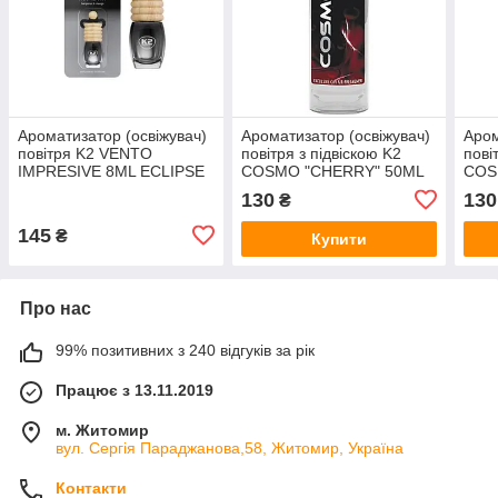
Ароматизатор (освіжувач)
Ароматизатор (освіжувач)
Аром
повітря K2 VENTO
повітря з підвіскою K2
пові
IMPRESIVE 8ML ECLIPSE
COSMO "CHERRY" 50ML
COS
K20843
50M
130
130
₴
145
₴
Купити
Про нас
99% позитивних з 240 відгуків за рік
Працює з 13.11.2019
м. Житомир
вул. Сергія Параджанова,58, Житомир, Україна
Контакти