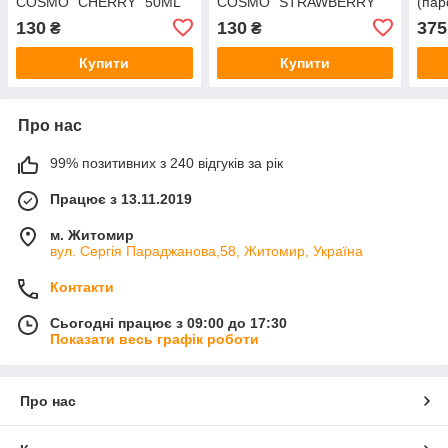
COSMO "CHERRY" 50ML
COSMO "STRAWBERRY"
(па
K20843
50ML K20847
130
130
375
₴
₴
Купити
Купити
Про нас
99% позитивних з 240 відгуків за рік
Працює з 13.11.2019
м. Житомир
вул. Сергія Параджанова,58, Житомир, Україна
Контакти
Сьогодні працює з 09:00 до 17:30
Показати весь графік роботи
Про нас