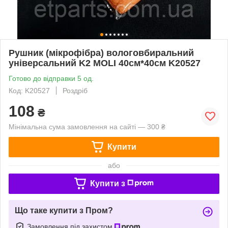
Рушник (мікрофібра) вологовбиральний
універсальний K2 MOLI 40см*40см K20527
Готово до відправки 5 од.
Код: K20527
Роздріб
108
₴
Мінімальна сума замовлення на сайті — 300 ₴
Купити
або
Купити з
Що таке купити з Пром?
Замовлення під захистом