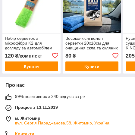
Набір серветок з
Восокоякісні вологі
Рушн
мікрофібри K2 для
серветки 20х18см для
сушк
догляду за автомобілем
очищення скла та скляних
KING
K710 K20592 30x35см
поверхонь K2 Nuta Wipes
120
80
205
₴/комплект
₴
(4шт.)
24 шт K500
Купити
Купити
Про нас
99% позитивних з 240 відгуків за рік
Працює з 13.11.2019
м. Житомир
вул. Сергія Параджанова,58, Житомир, Україна
Контакти