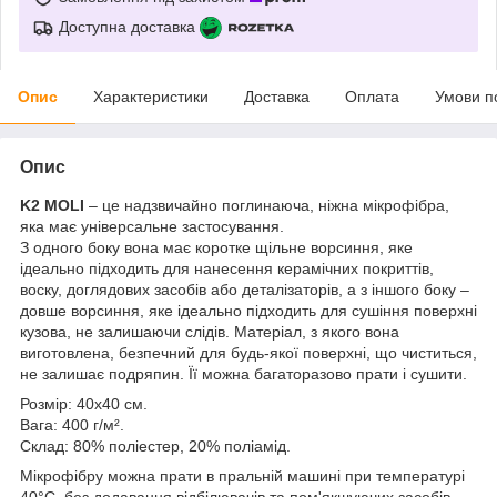
Доступна доставка
Опис
Характеристики
Доставка
Оплата
Умови п
Опис
K2 MOLI
– це надзвичайно поглинаюча, ніжна мікрофібра,
яка має універсальне застосування.
З одного боку вона має коротке щільне ворсиння, яке
ідеально підходить для нанесення керамічних покриттів,
воску, доглядових засобів або деталізаторів, а з іншого боку –
довше ворсиння, яке ідеально підходить для сушіння поверхні
кузова, не залишаючи слідів. Матеріал, з якого вона
виготовлена, безпечний для будь-якої поверхні, що чиститься,
не залишає подряпин. Її можна багаторазово прати і сушити.
Розмір: 40x40 см.
Вага: 400 г/м².
Склад: 80% поліестер, 20% поліамід.
Мікрофібру можна прати в пральній машині при температурі
40°C, без додавання відбілювачів та пом'якшуючих засобів.