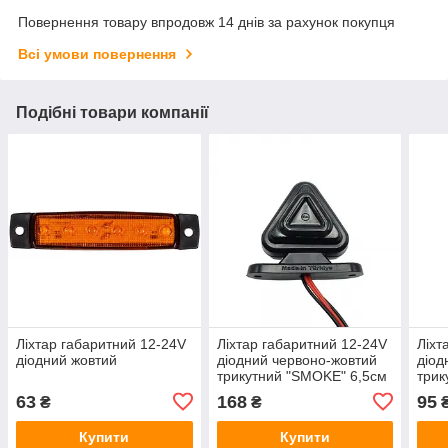
Повернення товару впродовж 14 днів за рахунок покупця
Всі умови повернення
Подібні товари компанії
Ліхтар габаритний 12-24V
Ліхтар габаритний 12-24V
Ліхт
діодний жовтий
діодний червоно-жовтий
діод
трикутний "SMOKE" 6,5см
трик
63
168
95
₴
₴
Купити
Купити