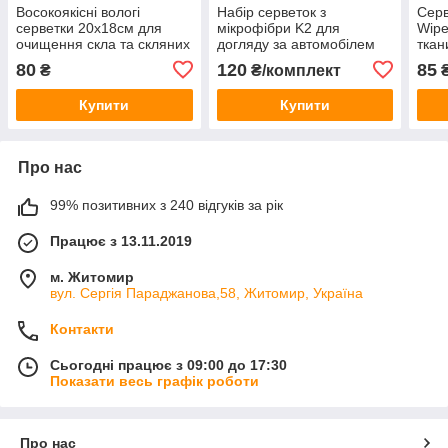
Восокоякісні вологі
Набір серветок з
Серв
серветки 20х18см для
мікрофібри K2 для
Wipe
очищення скла та скляних
догляду за автомобілем
ткан
поверхонь K2 Nuta Wipes
K710 K20592 30x35см
24 ш
80
120
85
₴
₴/комплект
₴
24 шт K500
(4шт.)
Купити
Купити
Про нас
99% позитивних з 240 відгуків за рік
Працює з 13.11.2019
м. Житомир
вул. Сергія Параджанова,58, Житомир, Україна
Контакти
Сьогодні працює з 09:00 до 17:30
Показати весь графік роботи
Про нас