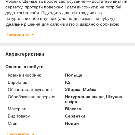
момент. Швидке та просте застосування — достатньо витягти
серветку, протерти поверхню і дати висохнути; не потрібні
додаткові засоби. Підходить для всіх гладких шкір —
натуральних або штучних (але не для замші чи нубуку) —
ідеальне рішення для салонів авто зі шкіряною оббивкою.
Приховати
Характеристики
Основні атрибути
Країна виробник
Польща
Виробник
K2
Область застосування
Уборка, Мийка
Оброблювана поверхня
Натуральна шкіра, Штучна
шкіра
Матеріал
Віскоза
Вид товару
Серветки
Стан
Новий
Приховати