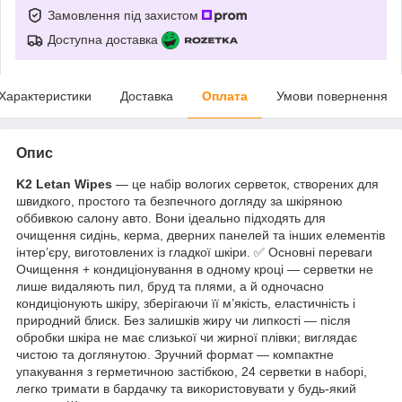
Замовлення під захистом
Доступна доставка
Характеристики
Доставка
Оплата
Умови повернення
Опис
K2 Letan Wipes
— це набір вологих серветок, створених для
швидкого, простого та безпечного догляду за шкіряною
оббивкою салону авто. Вони ідеально підходять для
очищення сидінь, керма, дверних панелей та інших елементів
інтер’єру, виготовлених із гладкої шкіри. ✅ Основні переваги
Очищення + кондиціонування в одному кроці — серветки не
лише видаляють пил, бруд та плями, а й одночасно
кондиціонують шкіру, зберігаючи її м’якість, еластичність і
природний блиск. Без залишків жиру чи липкості — після
обробки шкіра не має слизької чи жирної плівки; виглядає
чистою та доглянутою. Зручний формат — компактне
упакування з герметичною застібкою, 24 серветки в наборі,
легко тримати в бардачку та використовувати у будь-який