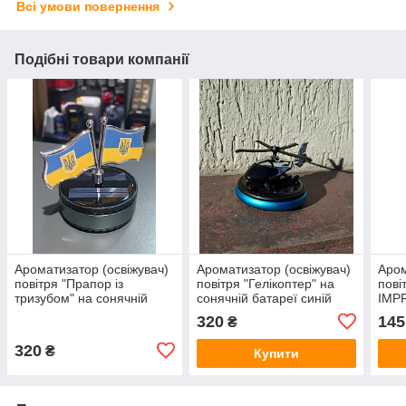
Всі умови повернення
Подібні товари компанії
Ароматизатор (освіжувач)
Ароматизатор (освіжувач)
Аром
повітря "Прапор із
повітря "Гелікоптер" на
пові
тризубом" на сонячній
сонячній батареї синій
IMP
батареї
320
145
₴
320
₴
Купити