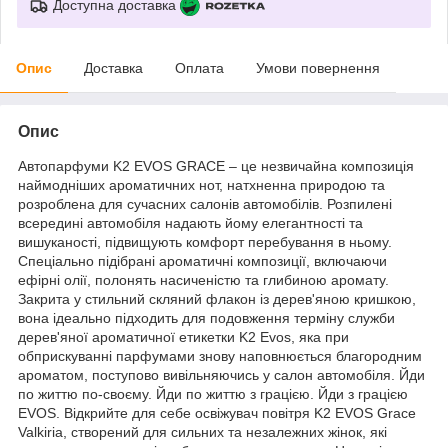
Доступна доставка
Опис
Доставка
Оплата
Умови повернення
Опис
Автопарфуми K2 EVOS GRACE – це незвичайна композиція
наймодніших ароматичних нот, натхненна природою та
розроблена для сучасних салонів автомобілів. Розпилені
всередині автомобіля надають йому елегантності та
вишуканості, підвищують комфорт перебування в ньому.
Спеціально підібрані ароматичні композиції, включаючи
ефірні олії, полонять насиченістю та глибиною аромату.
Закрита у стильний скляний флакон із дерев'яною кришкою,
вона ідеально підходить для подовження терміну служби
дерев'яної ароматичної етикетки K2 Evos, яка при
обприскуванні парфумами знову наповнюється благородним
ароматом, поступово вивільняючись у салон автомобіля. Йди
по життю по-своєму. Йди по життю з грацією. Йди з грацією
EVOS. Відкрийте для себе освіжувач повітря K2 EVOS Grace
Valkiria, створений для сильних та незалежних жінок, які