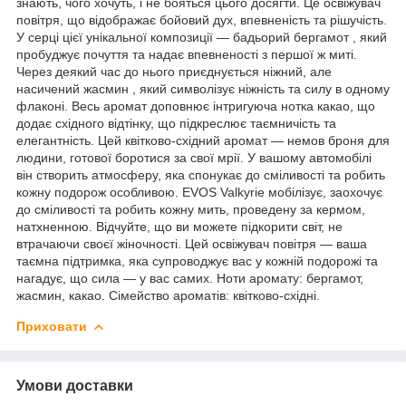
знають, чого хочуть, і не бояться цього досягти. Це освіжувач
повітря, що відображає бойовий дух, впевненість та рішучість.
У серці цієї унікальної композиції — бадьорий бергамот , який
пробуджує почуття та надає впевненості з першої ж миті.
Через деякий час до нього приєднується ніжний, але
насичений жасмин , який символізує ніжність та силу в одному
флаконі. Весь аромат доповнює інтригуюча нотка какао, що
додає східного відтінку, що підкреслює таємничість та
елегантність. Цей квітково-східний аромат — немов броня для
людини, готової боротися за свої мрії. У вашому автомобілі
він створить атмосферу, яка спонукає до сміливості та робить
кожну подорож особливою. EVOS Valkyrie мобілізує, заохочує
до сміливості та робить кожну мить, проведену за кермом,
натхненною. Відчуйте, що ви можете підкорити світ, не
втрачаючи своєї жіночності. Цей освіжувач повітря — ваша
таємна підтримка, яка супроводжує вас у кожній подорожі та
нагадує, що сила — у вас самих. Ноти аромату: бергамот,
жасмин, какао. Сімейство ароматів: квітково-східні.
Приховати
Умови доставки